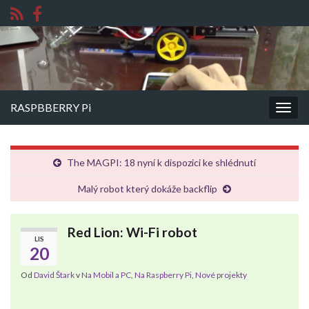
RASPBBERRY Pi
Rozba
navig
The MAGPI: 18 nyní k dispozici ke shlédnutí
Malý robot který dokáže backflip
Red Lion: Wi-Fi robot
LIS
20
Od
David Štark
v
Na Mobil a PC
,
Na Raspberry Pi
,
Nové projekty