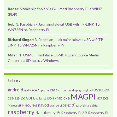
Radar
:
Vzdálení připojení s GUI mezi Raspberry PI a WIN7
(RDP)
bob
:
3. Raspbian – Jak nainstalovat USB wifi TP-LINK TL-
WN725N na Raspberry Pi
Richard Singer
:
3. Raspbian – Jak nainstalovat USB wifi TP-
LINK TL-WN725N na Raspberry Pi
Milan
:
1. OSMC – Instalace OSMC (Open Source Media
Center) na SD kartu z Windows
ŠTÍTKY
android
case
aplikace
DS18B20
Appache
chromium
display
dotykový
MAGPI
krabička
GUI
DS2482S-100
JavaScript
JSON
MCP3008
pi
návod
projekt
rasbian
Minecraft
MySQL
NAS
orange pi
OSMC
raspberry
Raspberry Pi
Raspberry Pi 2 B
Raspberry Pi