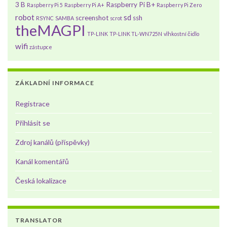
3 B
Raspberry Pi B+
Raspberry Pi 5
Raspberry Pi A+
Raspberry Pi Zero
robot
sd
screenshot
ssh
RSYNC
SAMBA
scrot
theMAGPI
TP-LINK
TP-LINK TL-WN725N
vlhkostní čidlo
wifi
zástupce
ZÁKLADNÍ INFORMACE
Registrace
Přihlásit se
Zdroj kanálů (příspěvky)
Kanál komentářů
Česká lokalizace
TRANSLATOR