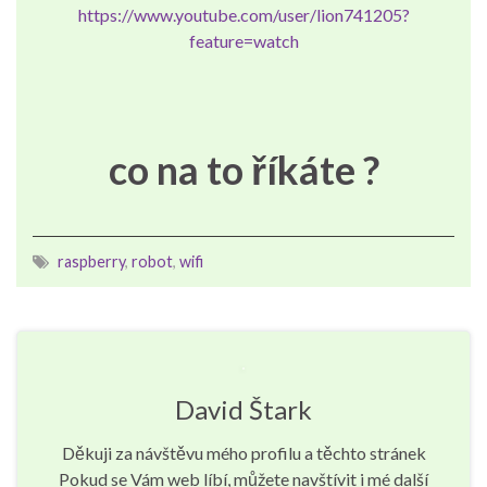
https://www.youtube.com/user/lion741205?
feature=watch
co na to říkáte ?
raspberry
,
robot
,
wifi
David Štark
Děkuji za návštěvu mého profilu a těchto stránek
Pokud se Vám web líbí, můžete navštívit i mé další