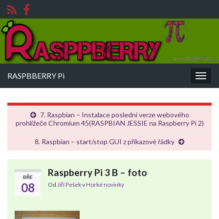
RASPBBERRY Pi
Rozba
navig
7. Raspbian – Instalace poslední verze webového
prohlížeče Chromium 45(RASPBIAN JESSIE na Raspberry Pi 2)
8. Raspbian – start/stop GUI z příkazové řádky
Raspberry Pi 3 B – foto
BŘE
08
Od
Jiří Pešek
v
Horké novinky