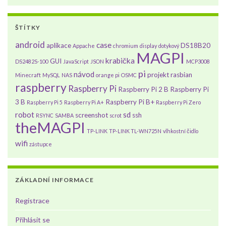
ŠTÍTKY
android
case
aplikace
DS18B20
Appache
chromium
display
dotykový
MAGPI
krabička
GUI
DS2482S-100
JavaScript
JSON
MCP3008
pi
návod
projekt
rasbian
Minecraft
MySQL
NAS
orange pi
OSMC
raspberry
Raspberry Pi
Raspberry Pi 2 B
Raspberry Pi
3 B
Raspberry Pi B+
Raspberry Pi 5
Raspberry Pi A+
Raspberry Pi Zero
robot
sd
screenshot
ssh
RSYNC
SAMBA
scrot
theMAGPI
TP-LINK
TP-LINK TL-WN725N
vlhkostní čidlo
wifi
zástupce
ZÁKLADNÍ INFORMACE
Registrace
Přihlásit se