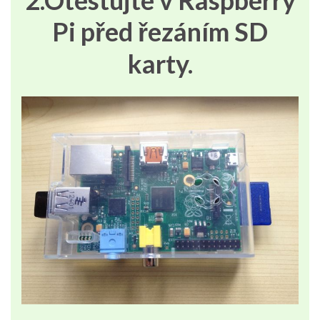
2.Otestujte v Raspberry
Pi před řezáním SD
karty.