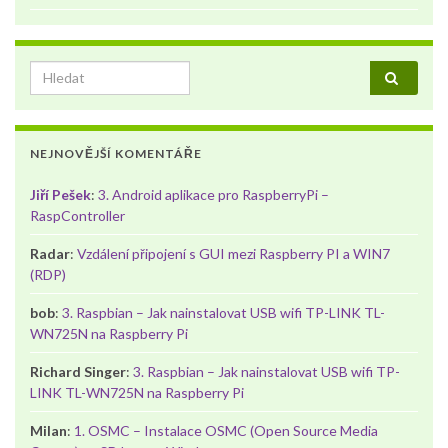
Search for:
NEJNOVĚJŠÍ KOMENTÁŘE
Jiří Pešek
:
3. Android aplikace pro RaspberryPi –
RaspController
Radar
:
Vzdálení připojení s GUI mezi Raspberry PI a WIN7
(RDP)
bob
:
3. Raspbian – Jak nainstalovat USB wifi TP-LINK TL-
WN725N na Raspberry Pi
Richard Singer
:
3. Raspbian – Jak nainstalovat USB wifi TP-
LINK TL-WN725N na Raspberry Pi
Milan
:
1. OSMC – Instalace OSMC (Open Source Media