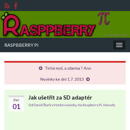
RASPBBERRY Pi
Rozba
navig
Tichá myš, a zdarma ? Ano
Novinky ke dni 1.7. 2013
Jak ušetřit za SD adaptér
ČVC
01
Od
David Štark
v
Horké novinky
,
Na Raspberry Pi
,
Návody