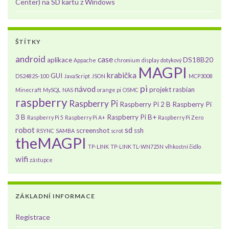
Center) na SD kartu z Windows
ŠTÍTKY
android
case
aplikace
DS18B20
Appache
chromium
display
dotykový
MAGPI
krabička
GUI
DS2482S-100
JavaScript
JSON
MCP3008
pi
návod
projekt
rasbian
Minecraft
MySQL
NAS
orange pi
OSMC
raspberry
Raspberry Pi
Raspberry Pi 2 B
Raspberry Pi
3 B
Raspberry Pi B+
Raspberry Pi 5
Raspberry Pi A+
Raspberry Pi Zero
robot
sd
screenshot
ssh
RSYNC
SAMBA
scrot
theMAGPI
TP-LINK
TP-LINK TL-WN725N
vlhkostní čidlo
wifi
zástupce
ZÁKLADNÍ INFORMACE
Registrace