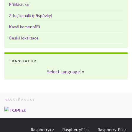
Přihlásit se
Zdroj kanálů (příspěvky)
Kanál komentářů
Česká lokalizace
TRANSLATOR
Select Language
▼
NÁVŠTĚVNOST
Raspberry.cz
RaspberryPi.cz
Raspberry-Pi.cz