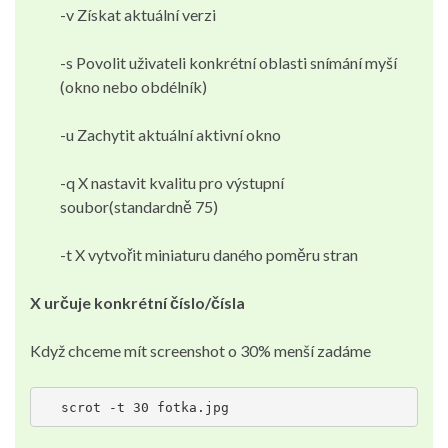
-v Získat aktuální verzi
-s Povolit uživateli konkrétní oblasti snímání myší
(okno nebo obdélník)
-u Zachytit aktuální aktivní okno
-q X
nastavit kvalitu pro výstupní
soubor
(standardně 75)
-t X vytvořit miniaturu daného poměru stran
X určuje konkrétní číslo/čísla
Když chceme mít screenshot o 30% menší zadáme
scrot -t 30 fotka.jpg