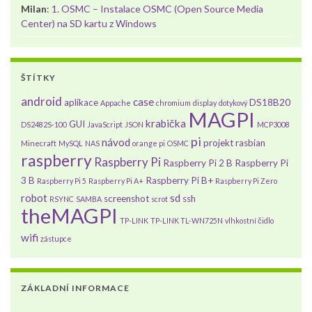
Milan
:
1. OSMC – Instalace OSMC (Open Source Media
Center) na SD kartu z Windows
ŠTÍTKY
android
case
aplikace
DS18B20
Appache
chromium
display
dotykový
MAGPI
krabička
GUI
DS2482S-100
JavaScript
JSON
MCP3008
pi
návod
projekt
rasbian
Minecraft
MySQL
NAS
orange pi
OSMC
raspberry
Raspberry Pi
Raspberry Pi 2 B
Raspberry Pi
3 B
Raspberry Pi B+
Raspberry Pi 5
Raspberry Pi A+
Raspberry Pi Zero
robot
sd
screenshot
ssh
RSYNC
SAMBA
scrot
theMAGPI
TP-LINK
TP-LINK TL-WN725N
vlhkostní čidlo
wifi
zástupce
ZÁKLADNÍ INFORMACE