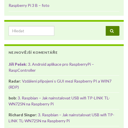
Raspberry Pi 3 B – foto
Search for:
NEJNOVĚJŠÍ KOMENTÁŘE
Jiří Pešek
:
3. Android aplikace pro RaspberryPi –
RaspController
Radar
:
Vzdálení připojení s GUI mezi Raspberry PI a WIN7
(RDP)
bob
:
3. Raspbian – Jak nainstalovat USB wifi TP-LINK TL-
WN725N na Raspberry Pi
Richard Singer
:
3. Raspbian – Jak nainstalovat USB wifi TP-
LINK TL-WN725N na Raspberry Pi