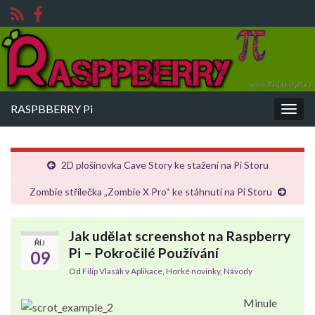
RASPBBERRY Pi
Rozba
navig
2D plošinovka Cave Story ke stažení na Pi Storu
Zombie střílečka „Zombie X Pro“ ke stáhnutí na Pi Storu
Jak udělat screenshot na Raspberry
ŘÍJ
Pi – Pokročilé Používání
09
Od
Filip Vlasák
v
Aplikace
,
Horké novinky
,
Návody
Minule