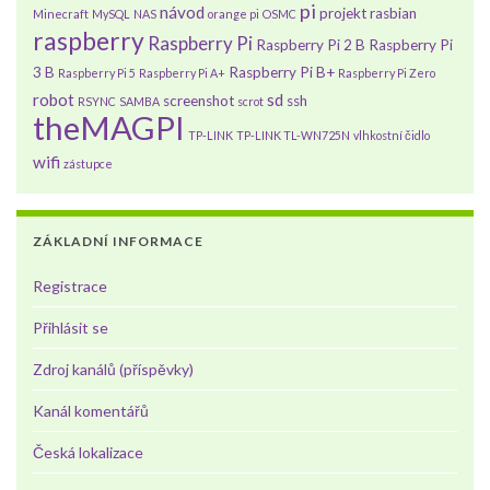
pi
návod
projekt
rasbian
Minecraft
MySQL
NAS
orange pi
OSMC
raspberry
Raspberry Pi
Raspberry Pi 2 B
Raspberry Pi
3 B
Raspberry Pi B+
Raspberry Pi 5
Raspberry Pi A+
Raspberry Pi Zero
robot
sd
screenshot
ssh
RSYNC
SAMBA
scrot
theMAGPI
TP-LINK
TP-LINK TL-WN725N
vlhkostní čidlo
wifi
zástupce
ZÁKLADNÍ INFORMACE
Registrace
Přihlásit se
Zdroj kanálů (příspěvky)
Kanál komentářů
Česká lokalizace