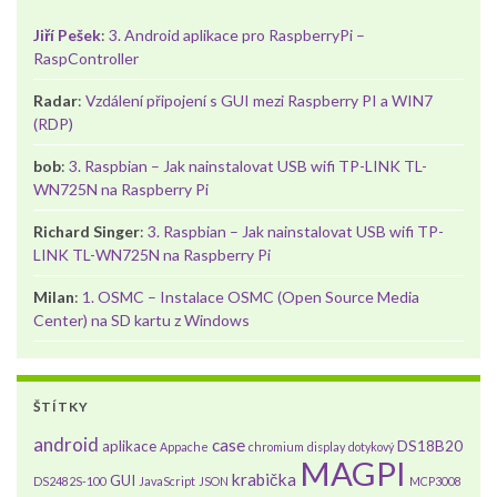
Jiří Pešek
:
3. Android aplikace pro RaspberryPi –
RaspController
Radar
:
Vzdálení připojení s GUI mezi Raspberry PI a WIN7
(RDP)
bob
:
3. Raspbian – Jak nainstalovat USB wifi TP-LINK TL-
WN725N na Raspberry Pi
Richard Singer
:
3. Raspbian – Jak nainstalovat USB wifi TP-
LINK TL-WN725N na Raspberry Pi
Milan
:
1. OSMC – Instalace OSMC (Open Source Media
Center) na SD kartu z Windows
ŠTÍTKY
android
case
aplikace
DS18B20
Appache
chromium
display
dotykový
MAGPI
krabička
GUI
DS2482S-100
JavaScript
JSON
MCP3008