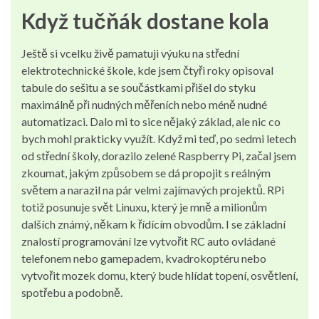
Když tučňák dostane kola
Ještě si vcelku živě pamatuji výuku na střední
elektrotechnické škole, kde jsem čtyři roky opisoval
tabule do sešitu a se součástkami přišel do styku
maximálně při nudných měřeních nebo méně nudné
automatizaci. Dalo mi to sice nějaký základ, ale nic co
bych mohl prakticky využít. Když mi teď, po sedmi letech
od střední školy, dorazilo zelené Raspberry Pi, začal jsem
zkoumat, jakým způsobem se dá propojit s reálným
světem a narazil na pár velmi zajímavých projektů. RPi
totiž posunuje svět Linuxu, který je mně a milionům
dalších známý, někam k řídícím obvodům. I se základní
znalostí programování lze vytvořit RC auto ovládané
telefonem nebo gamepadem, kvadrokoptéru nebo
vytvořit mozek domu, který bude hlídat topení, osvětlení,
spotřebu a podobně.