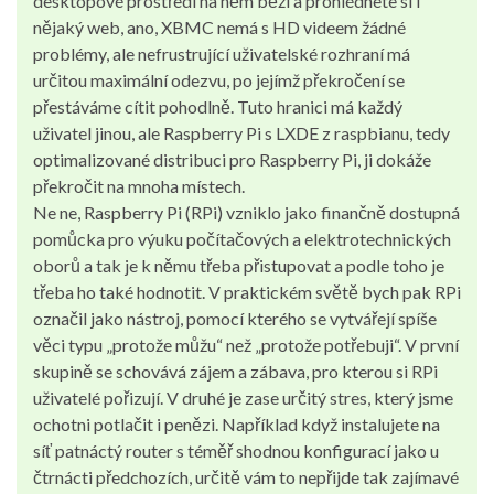
desktopové prostředí na něm běží a prohlédnete si i
nějaký web, ano, XBMC nemá s HD videem žádné
problémy, ale nefrustrující uživatelské rozhraní má
určitou maximální odezvu, po jejímž překročení se
přestáváme cítit pohodlně. Tuto hranici má každý
uživatel jinou, ale Raspberry Pi s LXDE z raspbianu, tedy
optimalizované distribuci pro Raspberry Pi, ji dokáže
překročit na mnoha místech.
Ne ne, Raspberry Pi (RPi) vzniklo jako finančně dostupná
pomůcka pro výuku počítačových a elektrotechnických
oborů a tak je k němu třeba přistupovat a podle toho je
třeba ho také hodnotit. V praktickém světě bych pak RPi
označil jako nástroj, pomocí kterého se vytvářejí spíše
věci typu „protože můžu“ než „protože potřebuji“. V první
skupině se schovává zájem a zábava, pro kterou si RPi
uživatelé pořizují. V druhé je zase určitý stres, který jsme
ochotni potlačit i penězi. Například když instalujete na
síť patnáctý router s téměř shodnou konfigurací jako u
čtrnácti předchozích, určitě vám to nepřijde tak zajímavé