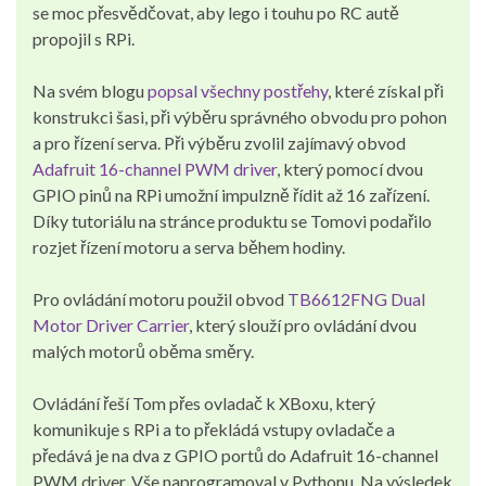
se moc přesvědčovat, aby lego i touhu po RC autě
propojil s RPi.
Na svém blogu
popsal všechny postřehy
, které získal při
konstrukci šasi, při výběru správného obvodu pro pohon
a pro řízení serva. Při výběru zvolil zajímavý obvod
Adafruit 16-channel PWM driver
, který pomocí dvou
GPIO pinů na RPi umožní impulzně řídit až 16 zařízení.
Díky tutoriálu na stránce produktu se Tomovi podařilo
rozjet řízení motoru a serva během hodiny.
Pro ovládání motoru použil obvod
TB6612FNG Dual
Motor Driver Carrier
, který slouží pro ovládání dvou
malých motorů oběma směry.
Ovládání řeší Tom přes ovladač k XBoxu, který
komunikuje s RPi a to překládá vstupy ovladače a
předává je na dva z GPIO portů do Adafruit 16-channel
PWM driver. Vše naprogramoval v Pythonu. Na výsledek