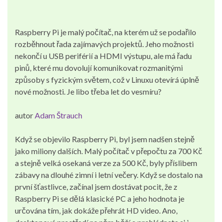
Raspberry Pi je malý počítač, na kterém už se podařilo
rozběhnout řada zajímavých projektů. Jeho možnosti
nekončí u USB periférií a HDMI výstupu, ale má řadu
pinů, které mu dovolují komunikovat rozmanitými
způsoby s fyzickým světem, což v Linuxu otevírá úplně
nové možnosti. Je libo třeba let do vesmíru?
autor
Adam Štrauch
Když se objevilo Raspberry Pi, byl jsem nadšen stejně
jako miliony dalších. Malý počítač v přepočtu za 700 Kč
a stejně velká osekaná verze za 500 Kč, byly příslibem
zábavy na dlouhé zimní i letní večery. Když se dostalo na
první šťastlivce, začínal jsem dostávat pocit, že z
Raspberry Pi se dělá klasické PC a jeho hodnota je
určována tím, jak dokáže přehrát HD video. Ano,