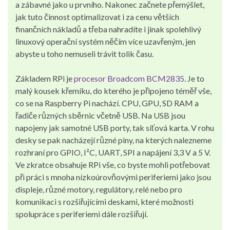
a zábavné jako u prvního. Nakonec začnete přemýšlet,
jak tuto činnost optimalizovat i za cenu větších
finančních nákladů a třeba nahradíte i jinak spolehlivý
linuxový operační systém něčím více uzavřeným, jen
abyste u toho nemuseli trávit tolik času.
Základem RPi je
procesor Broadcom BCM2835
. Je to
malý kousek křemíku, do kterého je připojeno téměř vše,
co se na Raspberry Pi nachází. CPU, GPU, SD RAM a
řadiče různých sběrnic včetně USB. Na USB jsou
napojeny jak samotné USB porty, tak síťová karta. V rohu
desky se pak nacházejí různé piny, na kterých nalezneme
rozhraní pro GPIO, I²C, UART, SPI a napájení 3,3 V a 5 V.
Ve zkratce obsahuje RPi vše, co byste mohli potřebovat
při práci s mnoha nízkoúrovňovými periferiemi jako jsou
displeje, různé motory, regulátory, relé nebo pro
komunikaci s rozšiřujícími deskami, které možnosti
spolupráce s periferiemi dále rozšiřují.