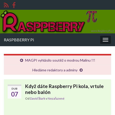
RASPBBERRY Pi
Rozba
navig
MAGPI vyhlásilo soutěž o modrou Malinu !!!
Hledáme redaktory a adminy
Když dáte Raspberry Pi kola, vrtule
DUB
nebo balón
07
Od
David Štark
v
Nezařazené