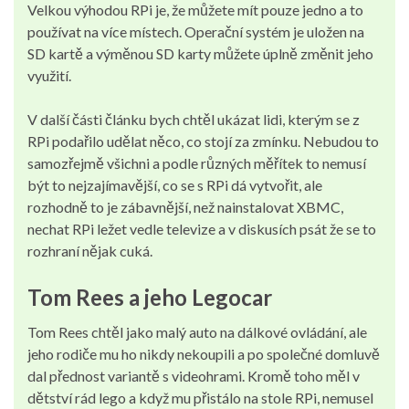
Velkou výhodou RPi je, že můžete mít pouze jedno a to
používat na více místech. Operační systém je uložen na
SD kartě a výměnou SD karty můžete úplně změnit jeho
využití.
V další části článku bych chtěl ukázat lidi, kterým se z
RPi podařilo udělat něco, co stojí za zmínku. Nebudou to
samozřejmě všichni a podle různých měřítek to nemusí
být to nejzajímavější, co se s RPi dá vytvořit, ale
rozhodně to je zábavnější, než nainstalovat XBMC,
nechat RPi ležet vedle televize a v diskusích psát že se to
rozhraní nějak cuká.
Tom Rees a jeho Legocar
Tom Rees chtěl jako malý auto na dálkové ovládání, ale
jeho rodiče mu ho nikdy nekoupili a po společné domluvě
dal přednost variantě s videohrami. Kromě toho měl v
dětství rád lego a když mu přistálo na stole RPi, nemusel