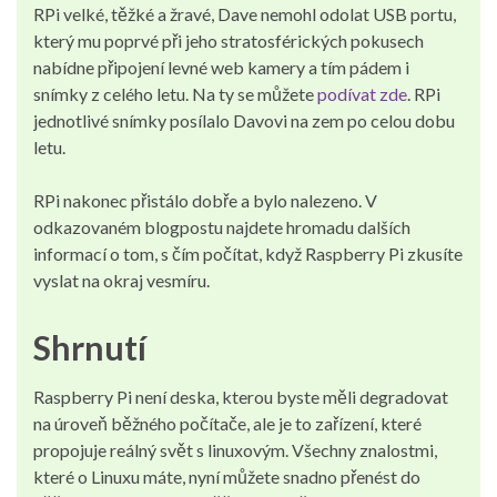
RPi velké, těžké a žravé, Dave nemohl odolat USB portu,
který mu poprvé při jeho stratosférických pokusech
nabídne připojení levné web kamery a tím pádem i
snímky z celého letu. Na ty se můžete
podívat zde
. RPi
jednotlivé snímky posílalo Davovi na zem po celou dobu
letu.
RPi nakonec přistálo dobře a bylo nalezeno. V
odkazovaném blogpostu najdete hromadu dalších
informací o tom, s čím počítat, když Raspberry Pi zkusíte
vyslat na okraj vesmíru.
Shrnutí
Raspberry Pi není deska, kterou byste měli degradovat
na úroveň běžného počítače, ale je to zařízení, které
propojuje reálný svět s linuxovým. Všechny znalostmi,
které o Linuxu máte, nyní můžete snadno přenést do