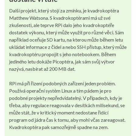
Další projekt, který stojí za zmínku, je kvadrokoptéra
Matthew Watsona. S kvadrokoptérami má už své
zkušenosti, ale teprve RPi dalo jeho kvadrokoptéře
dostatek výkonu, který může využít pro různé věci. Sám
například oceňuje SD kartu, na kterou může během letu
ukládat informace z čidel a nebo SSH přístup, který může
kvadrokoptéru propojit s jeho notebookem. Během
jediného letu dokáže Picoptéra, jak sám svůj výtvor
nazývá, nasbírat až 200 MB dat.
RPi má při řízení podobných zařízení jeden problém.
Používá operační systém Linux a tím pádem je pro
podobné projekty nepředvídatelný. V případech, kdy je
třeba, aby regulace reagovala v desítkách milisekund, se
může stát, že v kritický moment nedostane řídící
program od jádra čas k tomu, aby mohl včas zareagovat.
Kvadrokoptéra pak samozřejmě spadne na zem.