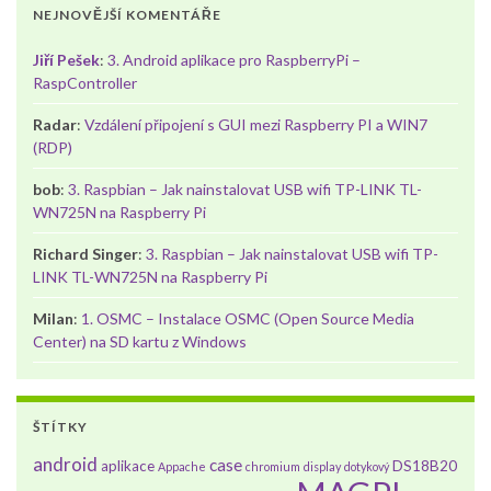
NEJNOVĚJŠÍ KOMENTÁŘE
Jiří Pešek
:
3. Android aplikace pro RaspberryPi –
RaspController
Radar
:
Vzdálení připojení s GUI mezi Raspberry PI a WIN7
(RDP)
bob
:
3. Raspbian – Jak nainstalovat USB wifi TP-LINK TL-
WN725N na Raspberry Pi
Richard Singer
:
3. Raspbian – Jak nainstalovat USB wifi TP-
LINK TL-WN725N na Raspberry Pi
Milan
:
1. OSMC – Instalace OSMC (Open Source Media
Center) na SD kartu z Windows
ŠTÍTKY
android
case
aplikace
DS18B20
Appache
chromium
display
dotykový