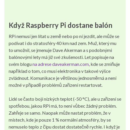
Když Raspberry Pi dostane balón
RPi nemusí jen lítat u země nebo po ní jezdit, ale může se
podívat i do stratosféry 40 km nad zem. Muž, který mu
to umožnil, se jmenuje Dave Akerman a s podobnými
balónovými lety má již své zkušenosti. Let popisuje na
svém blogu
na adrese daveakerman.com
, kde se zmiňuje
například o tom, co musí elektronika v takové výšce
zvládnout. Komunikace je většinou jednosměrná a není
možné v případě problémů zařízení restartovat.
Lidé se často bojí nízkých teplot (-50 °C), ale u zařízení se
spotřebou, jakou RPi má, to není vůbec žádný problém.
Zahřeje se samo. Naopak může nastat problém, že v
místech, kde je pouze 1 % normální atmosféry, by se
nemuselo teplo z čipu dostat dostatečně rychle. I když je