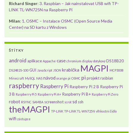
Richard Singer
:
3. Raspbian – Jak nainstalovat USB wifi TP-
LINK TL-WN725N na Raspberry Pi
Milan
:
1. OSMC – Instalace OSMC (Open Source Media
Center) na SD kartu z Windows
ŠTÍTKY
android
case
aplikace
DS18B20
Appache
chromium
display
dotykový
MAGPI
krabička
GUI
DS2482S-100
JavaScript
JSON
MCP3008
pi
návod
projekt
rasbian
Minecraft
MySQL
NAS
orange pi
OSMC
raspberry
Raspberry Pi
Raspberry Pi 2 B
Raspberry Pi
3 B
Raspberry Pi B+
Raspberry Pi 5
Raspberry Pi A+
Raspberry Pi Zero
robot
sd
screenshot
ssh
RSYNC
SAMBA
scrot
theMAGPI
TP-LINK
TP-LINK TL-WN725N
vlhkostní čidlo
wifi
zástupce