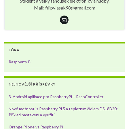
Student a velký fanoušek elektroniky a hudby.
Mail: filipvlasak98@gmail.com
FÓRA
Raspberry Pi
NEJNOVĚJŠÍ PŘÍSPĚVKY
3. Android aplikace pro RaspberryPi – RaspController
Nové možnosti s Raspberry Pi 5 a teplotním čidlem DS18B20:
Příklad nastavení a využití
Orange Pi one vs Raspberry Pi