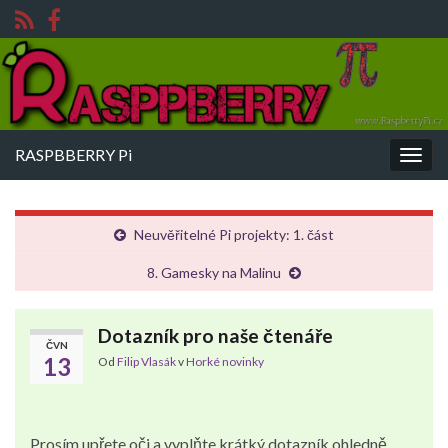
RASPBBERRY Pi
Rozba
navig
Neuvěřitelné Pi projekty: 1. část
8. Gamesky na Malinu
Dotazník pro naše čtenáře
ČVN
13
Od
Filip Vlasák
v
Horké novinky
Prosím upřete oči a vyplňte krátký dotazník ohledně