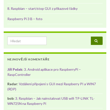
8. Raspbian – start/stop GUI z příkazové řádky
Raspberry Pi 3 B – foto
Search for:
NEJNOVĚJŠÍ KOMENTÁŘE
Jiří Pešek
:
3. Android aplikace pro RaspberryPi –
RaspController
Radar
:
Vzdálení připojení s GUI mezi Raspberry PI a WIN7
(RDP)
bob
:
3. Raspbian – Jak nainstalovat USB wifi TP-LINK TL-
WN725N na Raspberry Pi