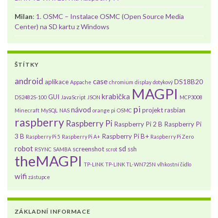
Milan
:
1. OSMC – Instalace OSMC (Open Source Media
Center) na SD kartu z Windows
ŠTÍTKY
android
case
aplikace
DS18B20
Appache
chromium
display
dotykový
MAGPI
krabička
GUI
DS2482S-100
JavaScript
JSON
MCP3008
pi
návod
projekt
rasbian
Minecraft
MySQL
NAS
orange pi
OSMC
raspberry
Raspberry Pi
Raspberry Pi 2 B
Raspberry Pi
3 B
Raspberry Pi B+
Raspberry Pi 5
Raspberry Pi A+
Raspberry Pi Zero
robot
sd
screenshot
ssh
RSYNC
SAMBA
scrot
theMAGPI
TP-LINK
TP-LINK TL-WN725N
vlhkostní čidlo
wifi
zástupce
ZÁKLADNÍ INFORMACE