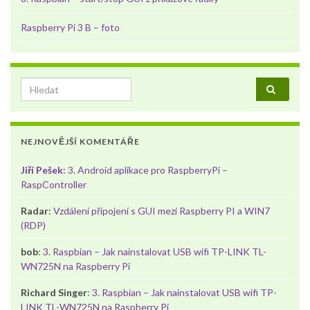
Raspberry Pi 3 B – foto
Search for:
NEJNOVĚJŠÍ KOMENTÁŘE
Jiří Pešek
:
3. Android aplikace pro RaspberryPi –
RaspController
Radar
:
Vzdálení připojení s GUI mezi Raspberry PI a WIN7
(RDP)
bob
:
3. Raspbian – Jak nainstalovat USB wifi TP-LINK TL-
WN725N na Raspberry Pi
Richard Singer
:
3. Raspbian – Jak nainstalovat USB wifi TP-
LINK TL-WN725N na Raspberry Pi