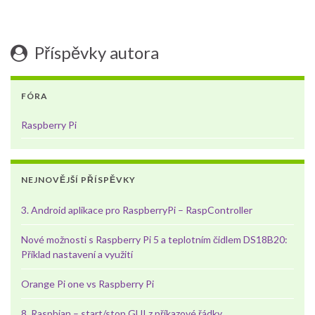
Příspěvky autora
FÓRA
Raspberry Pi
NEJNOVĚJŠÍ PŘÍSPĚVKY
3. Android aplikace pro RaspberryPi – RaspController
Nové možnosti s Raspberry Pi 5 a teplotním čidlem DS18B20:
Příklad nastavení a využití
Orange Pi one vs Raspberry Pi
8. Raspbian – start/stop GUI z příkazové řádky