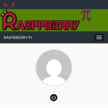
RASPBBERRY Pi
Rozba
navig