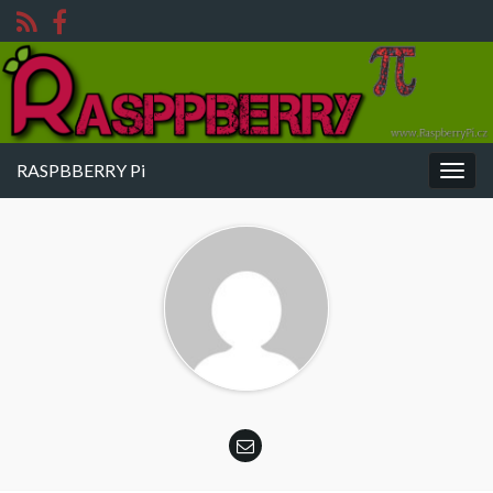
RASPBBERRY Pi
Rozba
navig