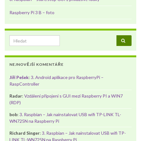
Raspberry Pi 3 B – foto
Search for:
NEJNOVĚJŠÍ KOMENTÁŘE
Jiří Pešek
:
3. Android aplikace pro RaspberryPi –
RaspController
Radar
:
Vzdálení připojení s GUI mezi Raspberry PI a WIN7
(RDP)
bob
:
3. Raspbian – Jak nainstalovat USB wifi TP-LINK TL-
WN725N na Raspberry Pi
Richard Singer
:
3. Raspbian – Jak nainstalovat USB wifi TP-
LINK TL-WN725N na Raspberry Pi