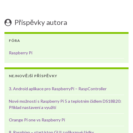
Příspěvky autora
FÓRA
Raspberry Pi
NEJNOVĚJŠÍ PŘÍSPĚVKY
3. Android aplikace pro RaspberryPi – RaspController
Nové možnosti s Raspberry Pi 5 a teplotním čidlem DS18B20:
Příklad nastavení a využití
Orange Pi one vs Raspberry Pi
8. Raspbian – start/stop GUI z příkazové řádky