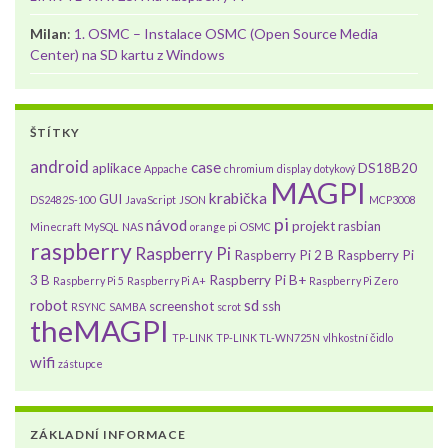
Milan
:
1. OSMC – Instalace OSMC (Open Source Media
Center) na SD kartu z Windows
ŠTÍTKY
android
case
aplikace
DS18B20
Appache
chromium
display
dotykový
MAGPI
krabička
GUI
DS2482S-100
JavaScript
JSON
MCP3008
pi
návod
projekt
rasbian
Minecraft
MySQL
NAS
orange pi
OSMC
raspberry
Raspberry Pi
Raspberry Pi 2 B
Raspberry Pi
3 B
Raspberry Pi B+
Raspberry Pi 5
Raspberry Pi A+
Raspberry Pi Zero
robot
sd
screenshot
ssh
RSYNC
SAMBA
scrot
theMAGPI
TP-LINK
TP-LINK TL-WN725N
vlhkostní čidlo
wifi
zástupce
ZÁKLADNÍ INFORMACE