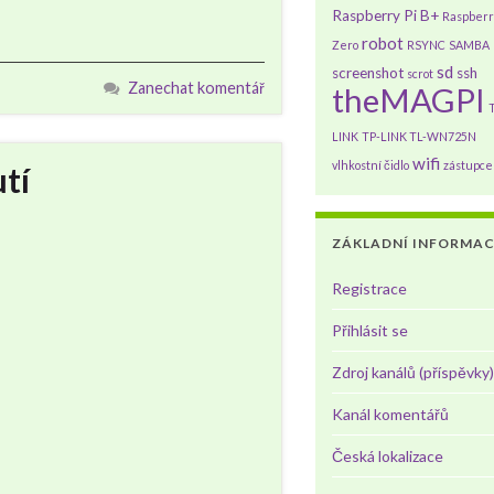
Raspberry Pi B+
Raspberry
robot
Zero
RSYNC
SAMBA
sd
screenshot
ssh
scrot
Zanechat komentář
theMAGPI
LINK
TP-LINK TL-WN725N
wifi
vlhkostní čidlo
zástupce
tí
ZÁKLADNÍ INFORMAC
Registrace
Přihlásit se
Zdroj kanálů (příspěvky)
Kanál komentářů
Česká lokalizace