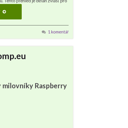
 Tento přehled je dělán zvlášť pro
í
1 komentář
comp.eu
y milovníky Raspberry